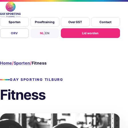
Sporten
Proeftraining
Over GST
Contact
ORV
NL
|
EN
Lid worden
Home
Sporten
Fitness
GAY SPORTING TILBURG
Fitness